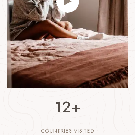
1
12+
2
+
COUNTRIES VISITED