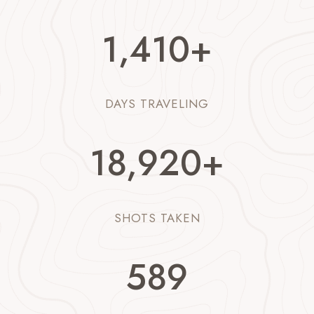
1
1,410+
4
1
0
DAYS TRAVELING
+
1
18,920+
8
9
2
SHOTS TAKEN
0
+
5
590
9
0